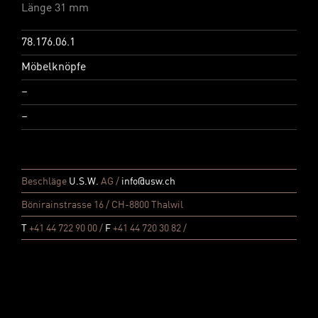
Länge 31 mm
78.176.06.1
Möbelknöpfe
–
–
Beschläge
U.S.W.
AG /
info@usw.ch
Bönirainstrasse 16 / CH-8800 Thalwil
T
+41 44 722 90 00 /
F
+41 44 720 30 82 /