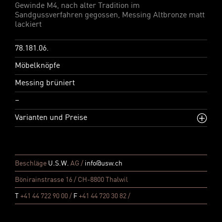
Gewinde M4, nach alter Tradition im
Sandgussverfahren gegossen, Messing Altbronze matt
lackiert
78.181.06.
Möbelknöpfe
Messing brüniert
–
Varianten und Preise
Beschläge
U.S.W.
AG /
info@usw.ch
Bönirainstrasse 16 / CH-8800 Thalwil
T
+41 44 722 90 00 /
F
+41 44 720 30 82 /