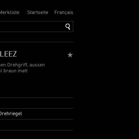
Merkliste
Startseite
Français
ELEEZ
nen Drehgriff, aussen
hl braun matt
rehriegel