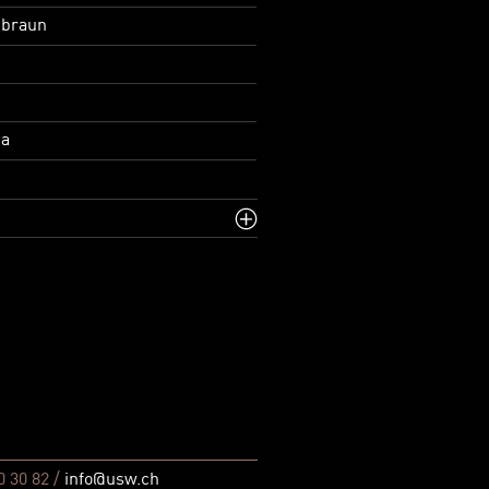
 braun
ha
0 30 82 /
info@usw.ch