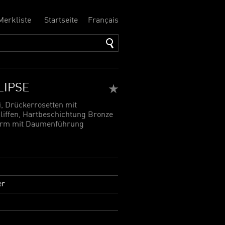
Merkliste
Startseite
Français
LIPSE
, Drückerrosetten mit
liffen, Hartbeschichtung Bronze
form mit Daumenführung
er