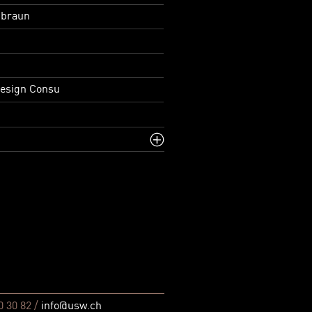
 braun
Design Consu
0 30 82 /
info@usw.ch