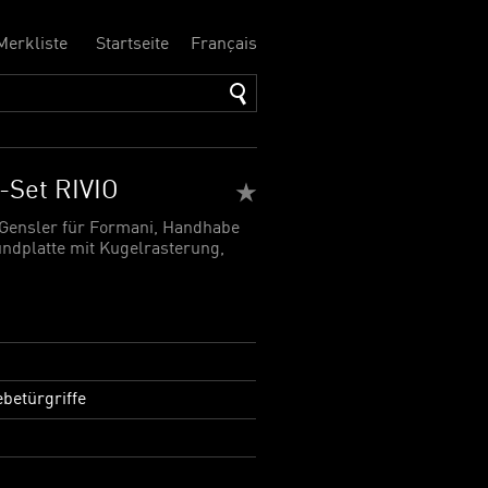
Merkliste
Startseite
Français
-Set RIVIO
 Gensler für Formani, Handhabe
ndplatte mit Kugelrasterung,
betürgriffe