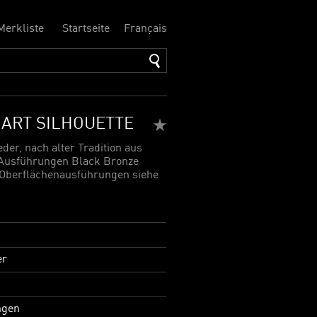
Merkliste
Startseite
Français
 ART SILHOUETTE
der, nach alter Tradition aus
 Ausführungen Black Bronze
 "Oberflächenausführungen siehe
er
ngen