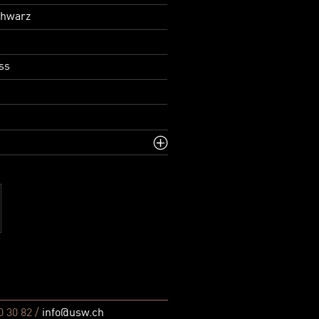
chwarz
ss
0 30 82 /
info@usw.ch