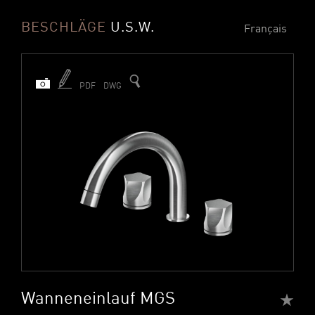
BESCHLÄGE
U.S.W.
Français
PDF
DWG
Wanneneinlauf MGS