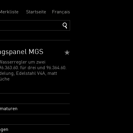
Merkliste
Startseite
Français
ngspanel MGS
Wasserregler um zwei
.363.60. für drei und 96.364.60.
delung, Edelstahl V4A, matt
rüche
maturen
ngen