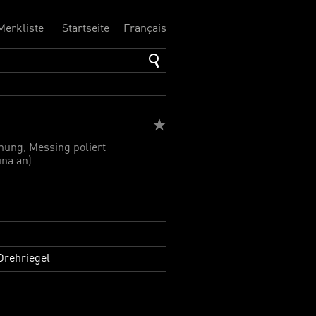
Merkliste
Startseite
Français
nung, Messing poliert
ina an)
rehriegel