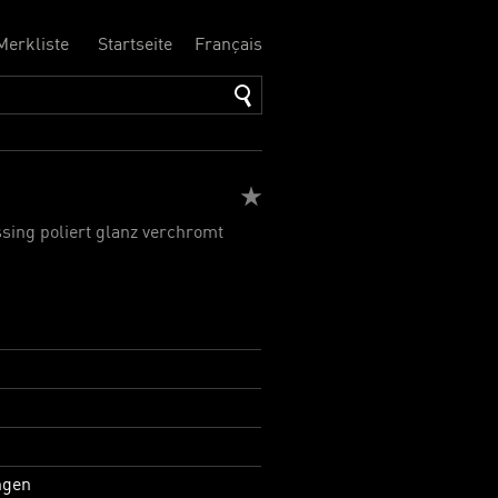
Merkliste
Startseite
Français
ssing poliert glanz verchromt
ngen