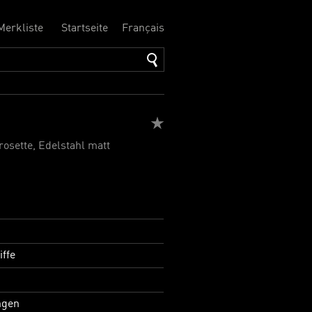
Merkliste
Startseite
Français
rosette, Edelstahl matt
iffe
ngen