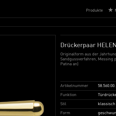
Produkte
Drückerpaar HELE
Originalform aus der Jahrhu
Sandgussverfahren, Messing po
Patina an)
Artikelnummer
58.560.00.
Funktion
Türdrück
Stil
klassisch
Form
geschwu