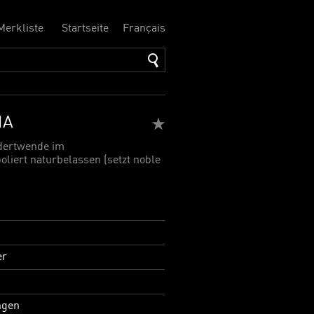
Merkliste
Startseite
Français
NA
ndertwende im
liert naturbelassen (setzt noble
er
ngen