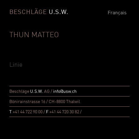
BESCHLÄGE
U.S.W.
Français
THUN MATTEO
Linie
Beschläge
U.S.W.
AG /
info@usw.ch
Bönirainstrasse 16 / CH-8800 Thalwil
T
+41 44 722 90 00 /
F
+41 44 720 30 82 /